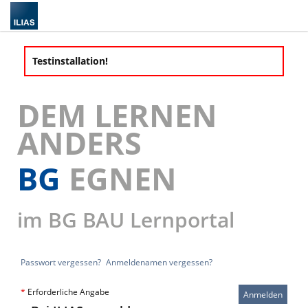
Testinstallation!
DEM LERNEN
ANDERS
BG
EGNEN
im BG BAU Lernportal
Passwort vergessen?
Anmeldenamen vergessen?
*
Erforderliche Angabe
Anmelden